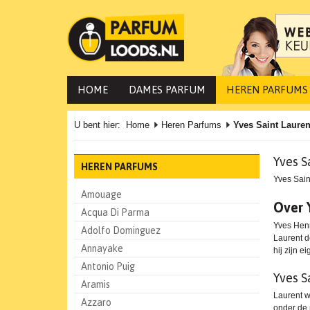
HOME
DAMES PARFUM
HEREN PARFUMS
U bent hier:
Home
Heren Parfums
Yves Saint Lauren
Yves S
HEREN PARFUMS
Yves Sain
Amouage
Over 
Acqua Di Parma
Yves Henri
Adolfo Dominguez
Laurent de
Annayake
hij zijn 
Antonio Puig
Yves S
Aramis
Laurent w
Azzaro
onder de 