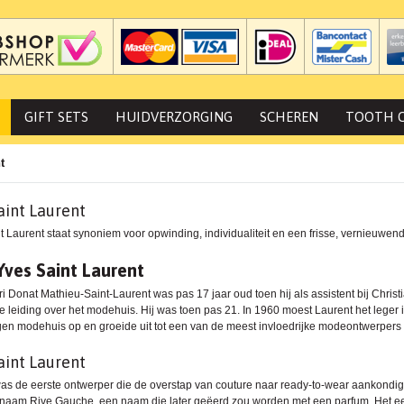
GIFT SETS
HUIDVERZORGING
SCHEREN
TOOTH 
t
aint Laurent
t Laurent staat synoniem voor opwinding, individualiteit en een frisse, vernieuwende
Yves Saint Laurent
 Donat Mathieu-Saint-Laurent was pas 17 jaar oud toen hij als assistent bij Christia
 leiding over het modehuis. Hij was toen pas 21. In 1960 moest Laurent het leger in,
eigen modehuis op en groeide uit tot een van de meest invloedrijke modeontwerpers
aint Laurent
as de eerste ontwerper die de overstap van couture naar ready-to-wear aankondigde
naam Rive Gauche, een naam die later geëerd zou worden met een parfum. Het ee