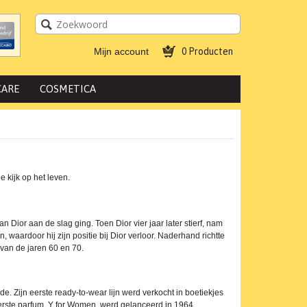
Mijn account
0 Producten
CARE
COSMETICA
 kijk op het leven.
n Dior aan de slag ging. Toen Dior vier jaar later stierf, nam
 waardoor hij zijn positie bij Dior verloor. Naderhand richtte
 van de jaren 60 en 70.
. Zijn eerste ready-to-wear lijn werd verkocht in boetiekjes
rste parfum, Y for Women, werd gelanceerd in 1964.