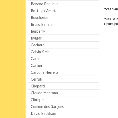
Banana Republic
Yves Sai
Bottega Veneta
Boucheron
Yves Sain
Opium p
Bruno Banani
Burberry
Bvlgari
Cacharel
Calvin Klein
Caron
Cartier
Carolina Herrera
Cerruti
Chopard
Claude Montana
Clinique
Comme des Garçons
David Beckham