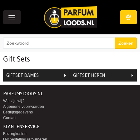
Toggle
navigation
Winkelwag
Gift Sets
GIFTSET DAMES
GIFTSET HEREN
PARFUMSLOODS.NL
Wie zijn wij?
Algemene voorwaarden
Bedrijfsgegevens
Contact
KLANTENSERVICE
Bezorgkosten
Uw bestelling retourneren