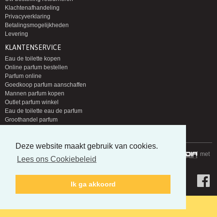
Klachtenafhandeling
Privacyverklaring
Betalingsmogelijkheden
Levering
KLANTENSERVICE
Eau de toilette kopen
Online parfum bestellen
Parfum online
Goedkoop parfum aanschaffen
Mannen parfum kopen
Outlet parfum winkel
Eau de toilette eau de parfum
Groothandel parfum
Nieuwe parfums zoeken
Deze website maakt gebruik van cookies.
Copyright © 2014-2026 Parfumloods | Gerealiseerd door
met
Lees ons Cookiebeleid
Ik ga akkoord