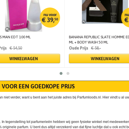
€
39,
50
 MAN EDT 100 ML
BANANA REPUBLIC SLATE HOMME E
ML + BODY WASH 50 ML
€
54,
50
€
58,
-
WINKELWAGEN
WINKELWAGEN
 VOOR EEN GOEDKOPE PRIJS
et verder, want u bent aan het juiste adres bij Parfumloods.nl. Hier vindt u al uw
ijs. In tegenstelling tot parfumerieën hebben wij geen fysieke winkel met medewe
 originele parfum. U bent dus altijd verzekerd van dat fijne luchtje dat u ook echt b