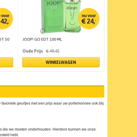
€
42,
€
24,
-
-
DT 50
JOOP! GO EDT 100 ML
ELIZABETH TA
50 ML
€
49,
45
€
WINKELWAGEN
W
 favoriete geurtjes met een prijs waar uw portemonnee ook blij
rkers die we moeten onderhouden. Hierdoor kunnen we onze
esteld hebt.