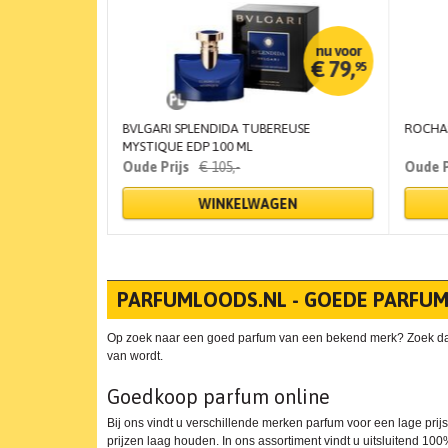
€
27,
€
79,
78
95
ML
BVLGARI SPLENDIDA TUBEREUSE
ROCHAS
MYSTIQUE EDP 100 ML
€
105,
-
EN
WINKELWAGEN
PARFUMLOODS.NL - GOEDE PARFUM
Op zoek naar een goed parfum van een bekend merk? Zoek dan ni
van wordt.
Goedkoop parfum online
Bij ons vindt u verschillende merken parfum voor een lage pr
prijzen laag houden. In ons assortiment vindt u uitsluitend 100%