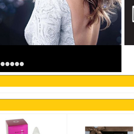
•
•
•
•
•
•