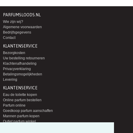
PARFUMSLOODS.NL
Wie zijn wij?
Algemene voorwaarden
Bedrijfsgegevens
Contact
KLANTENSERVICE
Bezorgkosten
Uw bestelling retourneren
Klachtenafhandeling
Privacyverklaring
Betalingsmogelijkheden
Levering
KLANTENSERVICE
Eau de toilette kopen
Online parfum bestellen
Parfum online
Goedkoop parfum aanschaffen
Mannen parfum kopen
Outlet parfum winkel
Eau de toilette eau de parfum
Groothandel parfum