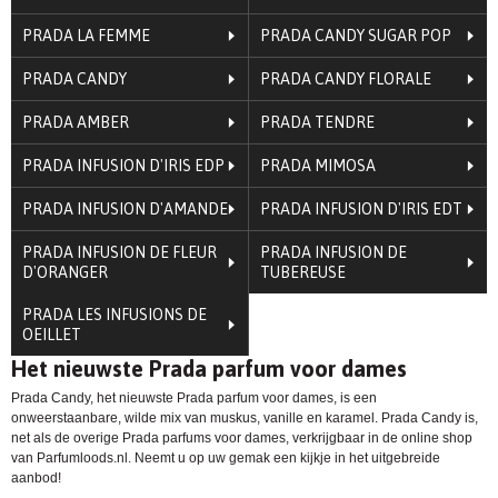
PRADA LA FEMME
PRADA CANDY SUGAR POP
PRADA CANDY
PRADA CANDY FLORALE
PRADA AMBER
PRADA TENDRE
PRADA INFUSION D'IRIS EDP
PRADA MIMOSA
PRADA INFUSION D'AMANDE
PRADA INFUSION D'IRIS EDT
PRADA INFUSION DE FLEUR
PRADA INFUSION DE
D'ORANGER
TUBEREUSE
PRADA LES INFUSIONS DE
OEILLET
Het nieuwste Prada parfum voor dames
Prada Candy, het nieuwste Prada parfum voor dames, is een
onweerstaanbare, wilde mix van muskus, vanille en karamel. Prada Candy is,
net als de overige Prada parfums voor dames, verkrijgbaar in de online shop
van Parfumloods.nl. Neemt u op uw gemak een kijkje in het uitgebreide
aanbod!