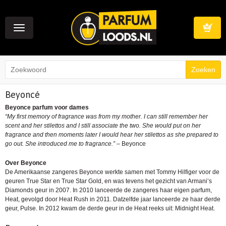
Toggle
navigation
Winkelwag
Beyoncé
Beyonce parfum voor dames
“My first memory of fragrance was from my mother. I can still remember her
scent and her stilettos and I still associate the two. She would put on her
fragrance and then moments later I would hear her stilettos as she prepared to
go out. She introduced me to fragrance.”
– Beyonce
Over Beyonce
De Amerikaanse zangeres Beyonce werkte samen met Tommy Hilfiger voor de
geuren True Star en True Star Gold, en was tevens het gezicht van Armani’s
Diamonds geur in 2007. In 2010 lanceerde de zangeres haar eigen parfum,
Heat, gevolgd door Heat Rush in 2011. Datzelfde jaar lanceerde ze haar derde
geur, Pulse. In 2012 kwam de derde geur in de Heat reeks uit: Midnight Heat.