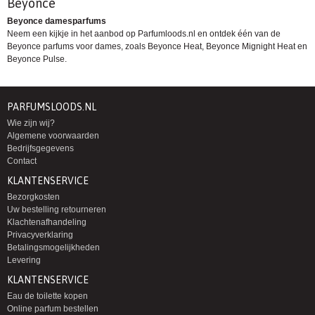
Beyoncé
Beyonce damesparfums
Neem een kijkje in het aanbod op Parfumloods.nl en ontdek één van de
Beyonce parfums voor dames, zoals
Beyonce Heat
, Beyonce Mignight Heat en
Beyonce Pulse.
PARFUMSLOODS.NL
Wie zijn wij?
Algemene voorwaarden
Bedrijfsgegevens
Contact
KLANTENSERVICE
Bezorgkosten
Uw bestelling retourneren
Klachtenafhandeling
Privacyverklaring
Betalingsmogelijkheden
Levering
KLANTENSERVICE
Eau de toilette kopen
Online parfum bestellen