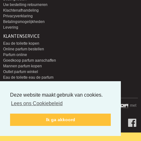
Uw bestelling retourneren
Klachtenafhandeling
Privacyverklaring
Betalingsmogelijkheden
Levering
KLANTENSERVICE
Eau de toilette kopen
Online parfum bestellen
Parfum online
Goedkoop parfum aanschaffen
Mannen parfum kopen
Outlet parfum winkel
Eau de toilette eau de parfum
Groothandel parfum
Nieuwe parfums zoeken
Deze website maakt gebruik van cookies.
Lees ons Cookiebeleid
Copyright © 2014-2026 Parfumloods | Gerealiseerd door
met
Ik ga akkoord