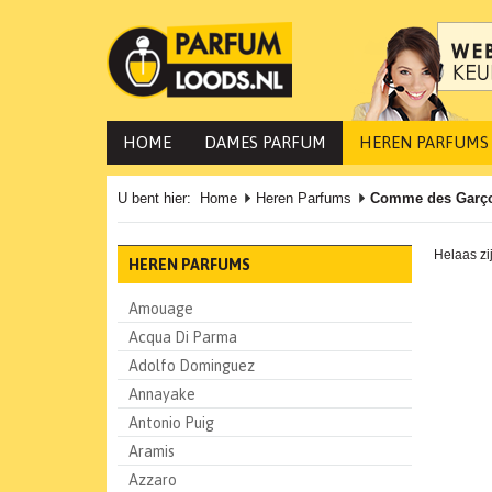
HOME
DAMES PARFUM
HEREN PARFUMS
U bent hier:
Home
Heren Parfums
Comme des Garç
Helaas zi
HEREN PARFUMS
Amouage
Acqua Di Parma
Adolfo Dominguez
Annayake
Antonio Puig
Aramis
Azzaro