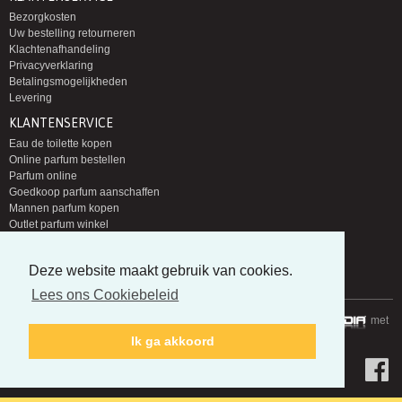
Bezorgkosten
Uw bestelling retourneren
Klachtenafhandeling
Privacyverklaring
Betalingsmogelijkheden
Levering
KLANTENSERVICE
Eau de toilette kopen
Online parfum bestellen
Parfum online
Goedkoop parfum aanschaffen
Mannen parfum kopen
Outlet parfum winkel
Eau de toilette eau de parfum
Groothandel parfum
Deze website maakt gebruik van cookies.
Nieuwe parfums zoeken
Lees ons Cookiebeleid
Copyright © 2014-2026 Parfumloods | Gerealiseerd door
met
Ik ga akkoord