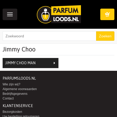
Toggle
navigation
Winkelwag
Jimmy Choo
JIMMY CHOO MAN
PARFUMSLOODS.NL
Wie zijn wij?
Algemene voorwaarden
Bedrijfsgegevens
Contact
KLANTENSERVICE
Bezorgkosten
Uw bestelling retourneren