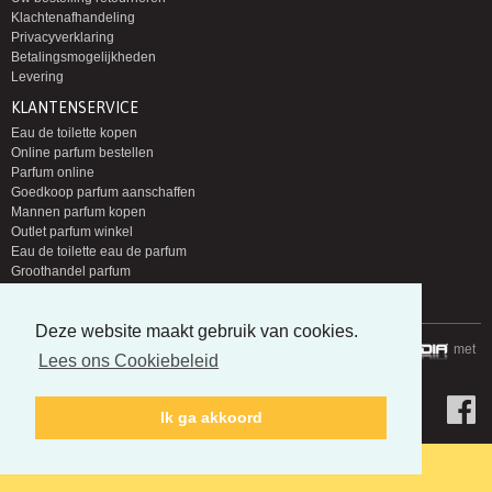
Klachtenafhandeling
Privacyverklaring
Betalingsmogelijkheden
Levering
KLANTENSERVICE
Eau de toilette kopen
Online parfum bestellen
Parfum online
Goedkoop parfum aanschaffen
Mannen parfum kopen
Outlet parfum winkel
Eau de toilette eau de parfum
Groothandel parfum
Nieuwe parfums zoeken
Deze website maakt gebruik van cookies.
Copyright © 2014-2026 Parfumloods | Gerealiseerd door
met
Lees ons Cookiebeleid
Ik ga akkoord