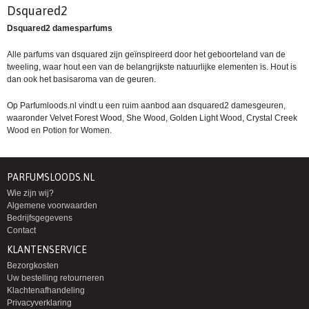
Dsquared2
Dsquared2 damesparfums
Alle parfums van dsquared zijn geïnspireerd door het geboorteland van de
tweeling, waar hout een van de belangrijkste natuurlijke elementen is. Hout is
dan ook het basisaroma van de geuren.
Op Parfumloods.nl vindt u een ruim aanbod aan dsquared2 damesgeuren,
waaronder Velvet Forest Wood, She Wood, Golden Light Wood, Crystal Creek
Wood en
Potion for Women
.
PARFUMSLOODS.NL
Wie zijn wij?
Algemene voorwaarden
Bedrijfsgegevens
Contact
KLANTENSERVICE
Bezorgkosten
Uw bestelling retourneren
Klachtenafhandeling
Privacyverklaring