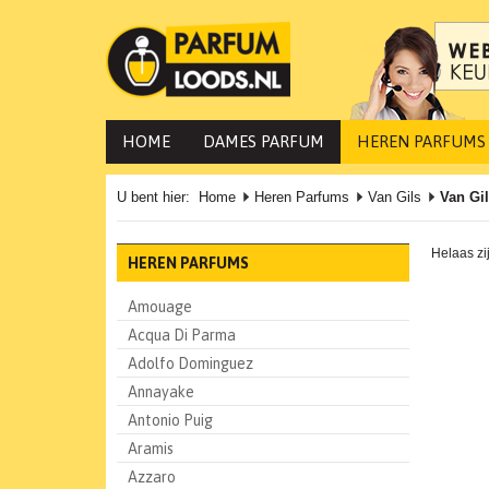
HOME
DAMES PARFUM
HEREN PARFUMS
U bent hier:
Home
Heren Parfums
Van Gils
Van Gil
Helaas zi
HEREN PARFUMS
Amouage
Acqua Di Parma
Adolfo Dominguez
Annayake
Antonio Puig
Aramis
Azzaro