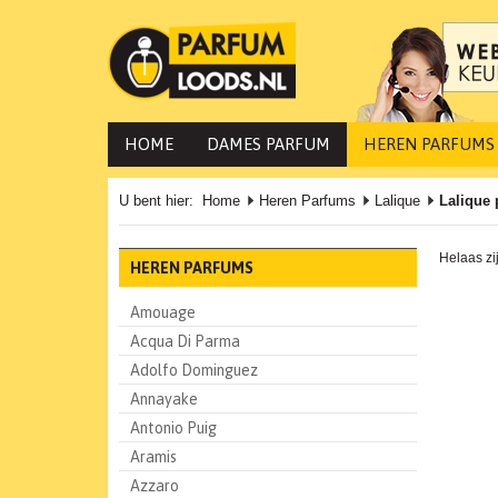
HOME
DAMES PARFUM
HEREN PARFUMS
U bent hier:
Home
Heren Parfums
Lalique
Lalique
Helaas zi
HEREN PARFUMS
Amouage
Acqua Di Parma
Adolfo Dominguez
Annayake
Antonio Puig
Aramis
Azzaro