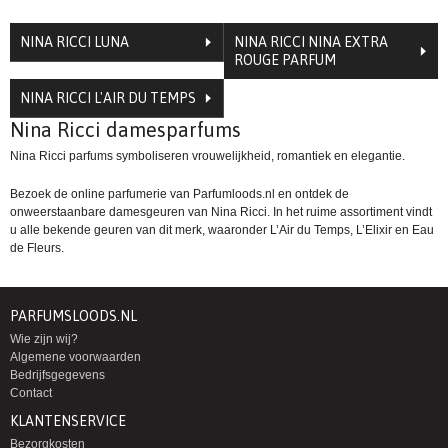
NINA RICCI LUNA
NINA RICCI NINA EXTRA
ROUGE PARFUM
NINA RICCI L'AIR DU TEMPS
Nina Ricci damesparfums
Nina Ricci parfums symboliseren vrouwelijkheid, romantiek en elegantie.
Bezoek de online parfumerie van Parfumloods.nl en ontdek de
onweerstaanbare damesgeuren van Nina Ricci. In het ruime assortiment vindt
u alle bekende geuren van dit merk, waaronder
L’Air du Temps
, L’Elixir en Eau
de Fleurs.
PARFUMSLOODS.NL
Wie zijn wij?
Algemene voorwaarden
Bedrijfsgegevens
Contact
KLANTENSERVICE
Bezorgkosten