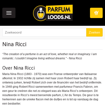
Toggle
navigation
Winkelwag
Nina Ricci
“The creation of a perfume is an act of love, whether real or imaginary. I am
romantic. I couldn’t imagine living without dreams.”
- Nina Ricci
Over Nina Ricci
Maria Nina Ricci (1883 - 1970) was een Franse ontwerpster van Italiaanse
afkomst. In 1932 richtte zij samen met haar zoon Robert haar bedrijf op. Zij
ontwierp jurken, terwijl Robert zich over de financiën van het bedrijf ontfermde.
In 1948 ging Robert Ricci samenwerken met parfumeur Francis Fabron, om
een geur te creëren die net zo elegant was als Maria Ricci’s ontwerpen. Dit
resulteerde in Ricci’s meest beroemde parfum, L’Air du Temps. De geur is te
herkennen aan de unieke flacon met de duifjes en is tot op vandaag de dag
een bestseller.