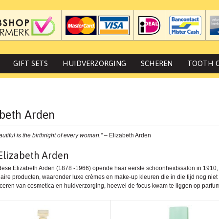
GIFT SETS
HUIDVERZORGING
SCHEREN
TOOTH 
abeth Arden
utiful is the birthright of every woman.”
– Elizabeth Arden
Elizabeth Arden
se Elizabeth Arden (1878 -1966) opende haar eerste schoonheidssalon in 1910, 
naire producten, waaronder luxe crèmes en make-up kleuren die in die tijd nog niet
ceren van cosmetica en huidverzorging, hoewel de focus kwam te liggen op parfu