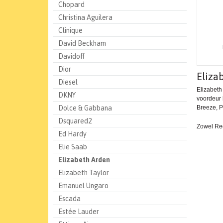
Chopard
Christina Aguilera
Clinique
David Beckham
Davidoff
Dior
Eliza
Diesel
Elizabeth
DKNY
voordeur 
Dolce & Gabbana
Breeze, Pr
Dsquared2
Zowel Red
Ed Hardy
Elie Saab
Elizabeth Arden
Elizabeth Taylor
Emanuel Ungaro
Escada
Estée Lauder