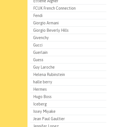
Ettiene Aigner
FCUK French Connection
Fendi
Giorgio Armani
Giorgio Beverly Hills
Givenchy
Gucci
Guerlain
Guess
Guy Laroche
Helena Rubinstein
halle berry
Hermes
Hugo Boss
Iceberg
Issey Miyake
Jean Paul Gaultier
Jennifer Lopez