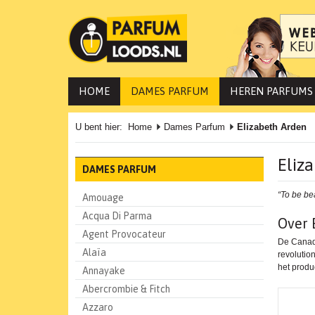
HOME
DAMES PARFUM
HEREN PARFUMS
U bent hier:
Home
Dames Parfum
Elizabeth Arden
Eliz
DAMES PARFUM
“To be bea
Amouage
Acqua Di Parma
Over 
Agent Provocateur
De Canade
Alaïa
revolutio
het produ
Annayake
Abercrombie & Fitch
Azzaro