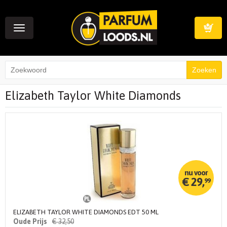
Toggle
navigation
Winkelwag
Elizabeth Taylor White Diamonds
€
29,
99
ELIZABETH TAYLOR WHITE DIAMONDS EDT 50 ML
€
32,
50