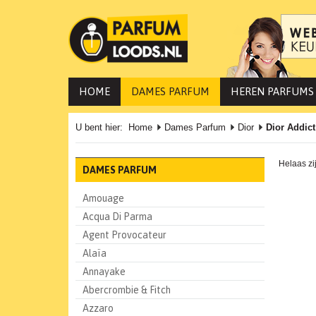
HOME
DAMES PARFUM
HEREN PARFUMS
U bent hier:
Home
Dames Parfum
Dior
Dior Addic
Helaas zi
DAMES PARFUM
Amouage
Acqua Di Parma
Agent Provocateur
Alaïa
Annayake
Abercrombie & Fitch
Azzaro