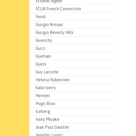
Ettiene Aigner
FCUK French Connection
Fendi
Giorgio Armani
Giorgio Beverly Hills
Givenchy
Gucci
Guerlain
Guess
Guy Laroche
Helena Rubinstein
halle berry
Hermes
Hugo Boss
Iceberg
Issey Miyake
Jean Paul Gaultier
Jennifer Lopez