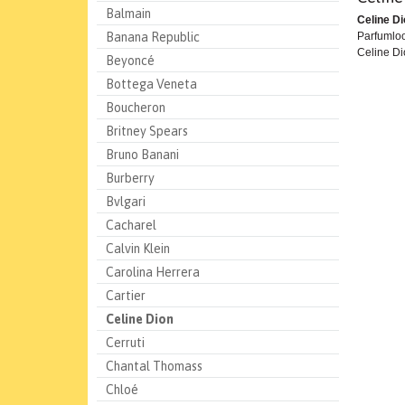
Balmain
Celine D
Banana Republic
Parfumloo
Celine Di
Beyoncé
Bottega Veneta
Boucheron
Britney Spears
Bruno Banani
Burberry
Bvlgari
Cacharel
Calvin Klein
Carolina Herrera
Cartier
Celine Dion
Cerruti
Chantal Thomass
Chloé