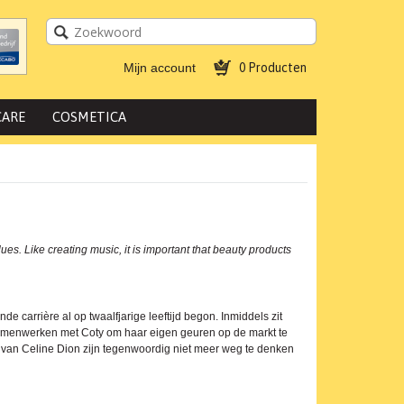
Mijn account
0 Producten
CARE
COSMETICA
es. Like creating music, it is important that beauty products
carrière al op twaalfjarige leeftijd begon. Inmiddels zit
g samenwerken met Coty om haar eigen geuren op de markt te
 van Celine Dion zijn tegenwoordig niet meer weg te denken