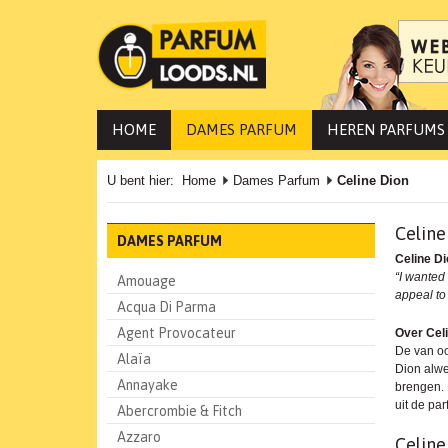
HOME
DAMES PARFUM
HEREN PARFUMS
U bent hier:
Home
Dames Parfum
Celine Dion
Celine
DAMES PARFUM
Celine D
“I wanted 
Amouage
appeal to
Acqua Di Parma
Agent Provocateur
Over Cel
De van oo
Alaïa
Dion alwe
Annayake
brengen. 
uit de par
Abercrombie & Fitch
Azzaro
Celine