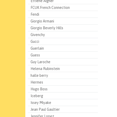
Ettiene Aigner
FCUK French Connection
Fendi
Giorgio Armani
Giorgio Beverly Hills
Givenchy
Gucci
Guerlain
Guess
Guy Laroche
Helena Rubinstein
halle berry
Hermes
Hugo Boss
Iceberg
Issey Miyake
Jean Paul Gaultier
Jennifer Lopez