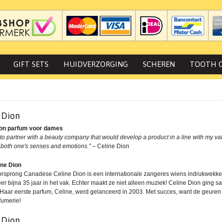
GIFT SETS
HUIDVERZORGING
SCHEREN
TOOTH 
 Dion
ion parfum voor dames
to partner with a beauty company that would develop a product in a line with my valu
 both one's senses and emotions.”
– Celine Dion
ine Dion
rsprong Canadese Celine Dion is een internationale zangeres wiens indrukwekkende 
er bijna 35 jaar in het vak. Echter maakt ze niet alleen muziek! Celine Dion gin
Haar eerste parfum, Celine, werd gelanceerd in 2003. Met succes, want de geuren
fumerie!
 Dion