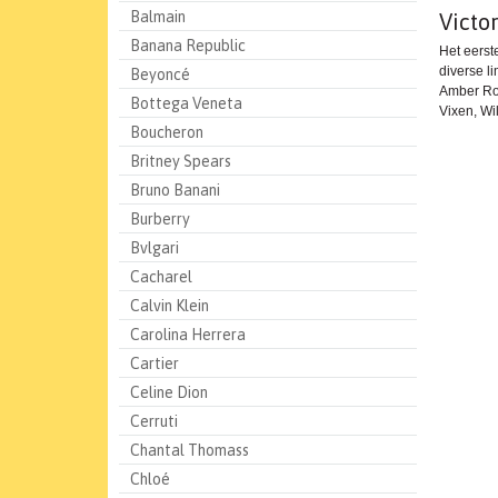
Balmain
Victo
Banana Republic
Het eerst
diverse l
Beyoncé
Amber Rom
Bottega Veneta
Vixen, Wi
Boucheron
Britney Spears
Bruno Banani
Burberry
Bvlgari
Cacharel
Calvin Klein
Carolina Herrera
Cartier
Celine Dion
Cerruti
Chantal Thomass
Chloé