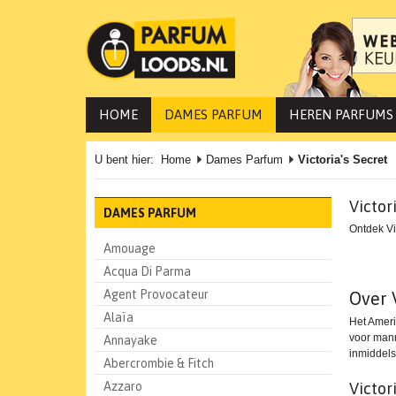
HOME
DAMES PARFUM
HEREN PARFUMS
U bent hier:
Home
Dames Parfum
Victoria's Secret
Victor
DAMES PARFUM
Ontdek Vi
Amouage
Acqua Di Parma
Agent Provocateur
Over V
Alaïa
Het Ameri
voor mann
Annayake
inmiddels
Abercrombie & Fitch
Azzaro
Victor