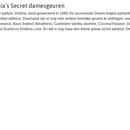
ria’s Secret damesgeuren
e parfum, Victoria, werd gelanceerd in 1989. De succesvolle Dream Angels parfuml
imited editions. Daarnaast zijn er nog vele andere heerlijke geuren te verkrijgen, 
ance, Basic Instinct, Breathless, Cashmere Vanilla Jasmine, Coconut Passion, Del
ld Scarlet en Endless Love. En dat is nog maar een kleine greep uit het aanbod. On