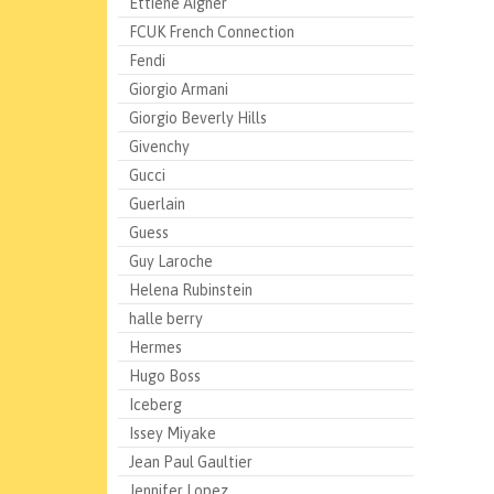
Ettiene Aigner
FCUK French Connection
Fendi
Giorgio Armani
Giorgio Beverly Hills
Givenchy
Gucci
Guerlain
Guess
Guy Laroche
Helena Rubinstein
halle berry
Hermes
Hugo Boss
Iceberg
Issey Miyake
Jean Paul Gaultier
Jennifer Lopez