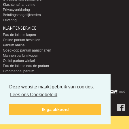
Klachtenafhandeling
Privacyverklaring
Betalingsmogelijkheden
Levering
KLANTENSERVICE
Eau de toilette kopen
Online parfum bestellen
Parfum online
Goedkoop parfum aanschaffen
Mannen parfum kopen
Outlet parfum winkel
Eau de toilette eau de parfum
Groothandel parfum
Nieuwe parfums zoeken
Deze website maakt gebruik van cookies.
Copyright © 2014-2026 Parfumloods | Gerealiseerd door
met
Lees ons Cookiebeleid
Ik ga akkoord