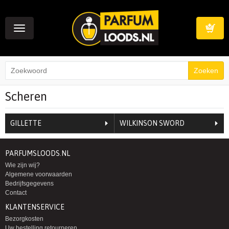
Toggle
navigation
Winkelwag
Scheren
GILLETTE
WILKINSON SWORD
PARFUMSLOODS.NL
Wie zijn wij?
Algemene voorwaarden
Bedrijfsgegevens
Contact
KLANTENSERVICE
Bezorgkosten
Uw bestelling retourneren