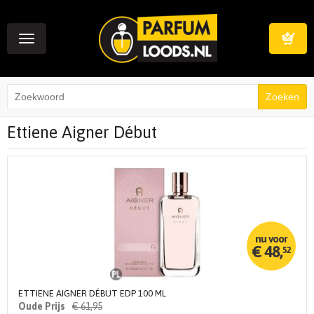
Toggle
navigation
Winkelwag
Ettiene Aigner Début
€
48,
52
ETTIENE AIGNER DÉBUT EDP 100 ML
€
61,
95