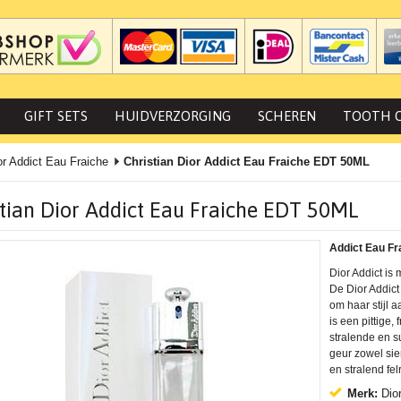
GIFT SETS
HUIDVERZORGING
SCHEREN
TOOTH 
or Addict Eau Fraiche
Christian Dior Addict Eau Fraiche EDT 50ML
stian Dior Addict Eau Fraiche EDT 50ML
Addict Eau Fra
Dior Addict is
De Dior Addict
om haar stijl 
is een pittige,
stralende en su
geur zowel sier
en stralend fel
Merk:
Dio