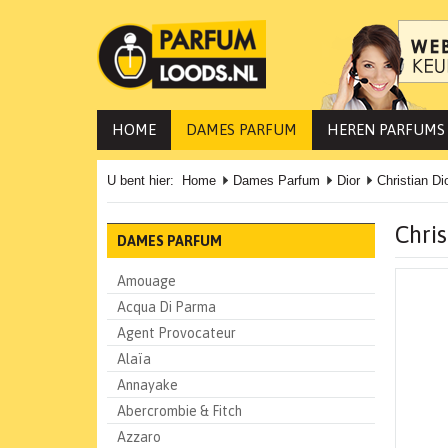
HOME
DAMES PARFUM
HEREN PARFUMS
U bent hier:
Home
Dames Parfum
Dior
Christian Di
Chri
DAMES PARFUM
Amouage
Acqua Di Parma
Agent Provocateur
Alaïa
Annayake
Abercrombie & Fitch
Azzaro