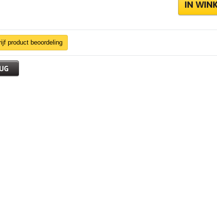
jf product beoordeling
UG