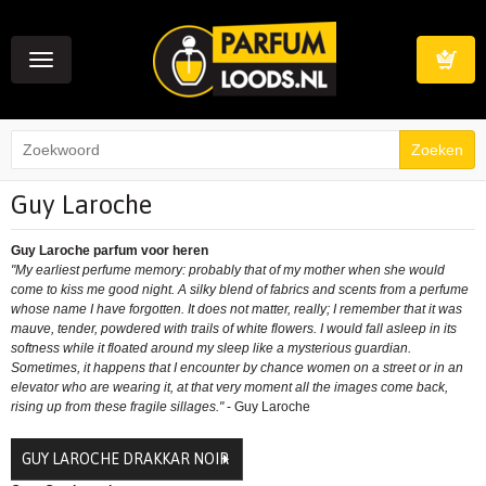
Toggle
navigation
Winkelwag
Guy Laroche
Guy Laroche parfum voor heren
"My earliest perfume memory: probably that of my mother when she would
come to kiss me good night. A silky blend of fabrics and scents from a perfume
whose name I have forgotten. It does not matter, really; I remember that it was
mauve, tender, powdered with trails of white flowers. I would fall asleep in its
softness while it floated around my sleep like a mysterious guardian.
Sometimes, it happens that I encounter by chance women on a street or in an
elevator who are wearing it, at that very moment all the images come back,
rising up from these fragile sillages."
- Guy Laroche
GUY LAROCHE DRAKKAR NOIR