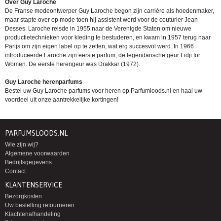
Over Guy Laroche
De Franse modeontwerper Guy Laroche begon zijn carrière als hoedenmaker,
maar stapte over op mode toen hij assistent werd voor de couturier Jean
Desses. Laroche reisde in 1955 naar de Verenigde Staten om nieuwe
productietechnieken voor kleding te bestuderen, en kwam in 1957 terug naar
Parijs om zijn eigen label op te zetten, wat erg succesvol werd. In 1966
introduceerde Laroche zijn eerste parfum, de legendarische geur Fidji for
Women. De eerste herengeur was Drakkar (1972).
Guy Laroche herenparfums
Bestel uw Guy Laroche parfums voor heren op Parfumloods.nl en haal uw
voordeel uit onze aantrekkelijke kortingen!
PARFUMSLOODS.NL
Wie zijn wij?
Algemene voorwaarden
Bedrijfsgegevens
Contact
KLANTENSERVICE
Bezorgkosten
Uw bestelling retourneren
Klachtenafhandeling