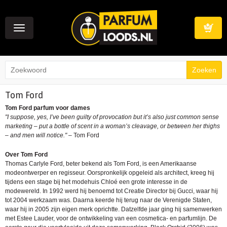
Toggle
navigation
Winkelwag
Tom Ford
Tom Ford parfum voor dames
"I suppose, yes, I’ve been guilty of provocation but it’s also just common sense
marketing – put a bottle of scent in a woman’s cleavage, or between her thighs
– and men will notice."
– Tom Ford
Over Tom Ford
Thomas Carlyle Ford, beter bekend als Tom Ford, is een Amerikaanse
modeontwerper en regisseur. Oorspronkelijk opgeleid als architect, kreeg hij
tijdens een stage bij het modehuis Chloé een grote interesse in de
modewereld. In 1992 werd hij benoemd tot Creatie Director bij Gucci, waar hij
tot 2004 werkzaam was. Daarna keerde hij terug naar de Verenigde Staten,
waar hij in 2005 zijn eigen merk oprichtte. Datzelfde jaar ging hij samenwerken
met Estee Lauder, voor de ontwikkeling van een cosmetica- en parfumlijn. De