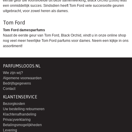
eerste geur die voortvloeide uit deze samenwerking, Black Orchid (2006) was
een onmiddellijk succes. Sindsdien heeft Tom Ford vele succesvolle geuren
uitgebracht, voor zowel heren als dames.
Tom Ford
Tom Ford damesparfums
Naast de eerste geur van
Tom Ford, Black Orchid
, vindt u in onze online shop
nog veel meer heerlijke Tom Ford parfums voor dames. Neem een kijkje in ons
assortiment!
PARFUMSLOODS.NL
Wie zijn wij?
Algemene voorwaarden
Bedrijfsgegevens
Contact
KLANTENSERVICE
Bezorgkosten
Uw bestelling retourneren
Klachtenafhandeling
Privacyverklaring
Betalingsmogelijkheden
Levering